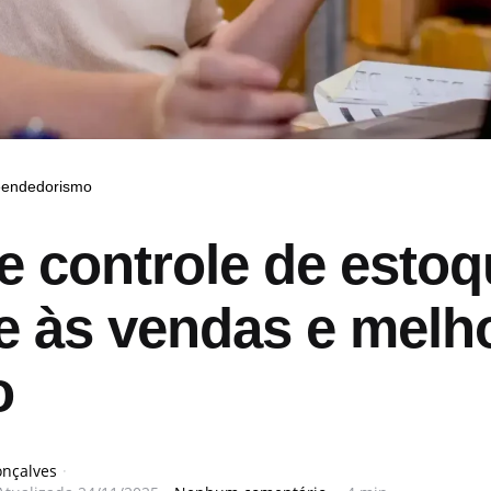
endedorismo
e controle de estoq
e às vendas e melh
o
onçalves