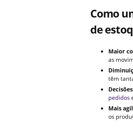
Como um
de esto
Maior co
as movim
Diminuiç
têm tanta
Decisões
pedidos
e
Mais agi
os produ