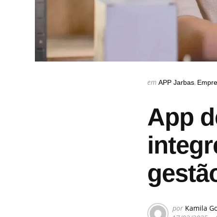
Categorias
Postado
em
APP Jarbas
Empre
em
App d
integr
gestã
postado
por
Kamila G