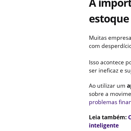
A import
estoque 
Muitas empresas
com desperdícios
Isso acontece p
ser ineficaz e su
Ao utilizar um
a
sobre a movime
problemas finan
Leia também:
C
inteligente