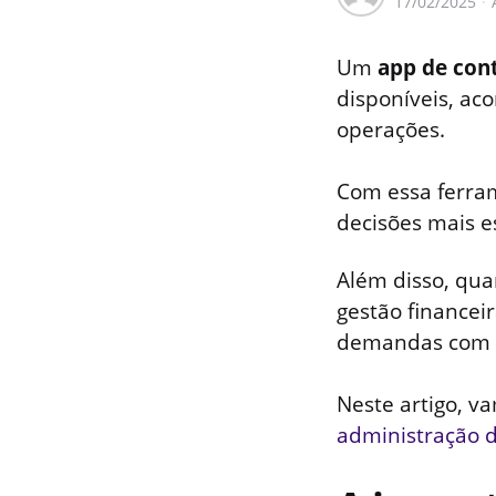
17/02/2025
por
Um
app de con
disponíveis, a
operações.
Com essa ferram
decisões mais e
Além disso, q
gestão financei
demandas com m
Neste artigo, 
administração d