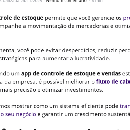
Atualizada
24/11/2025
Nenhum comentário
4 min
trole de estoque
permite que você gerencie os
pr
companhe a movimentação de mercadorias e otimi
enta, você pode evitar desperdícios, reduzir per
stratégicas para aumentar a lucratividade.
uando um
app de controle de estoque e vendas
est
ra da empresa, é possível melhorar o
fluxo de cai
ais precisão e otimizar investimentos.
vamos mostrar como um sistema eficiente pode
tra
o seu negócio
e garantir um crescimento sustentá