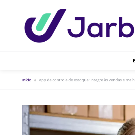
Início
App de controle de estoque: integre às vendas e melh