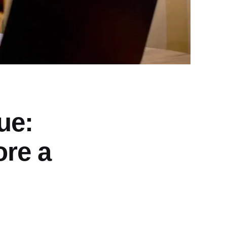
ue:
ore a