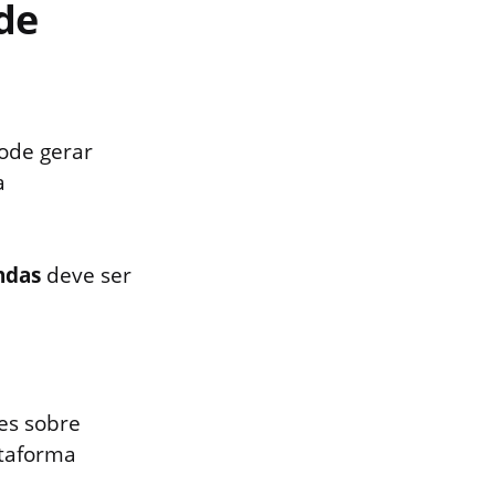
de
ode gerar
a
ndas
deve ser
es sobre
taforma