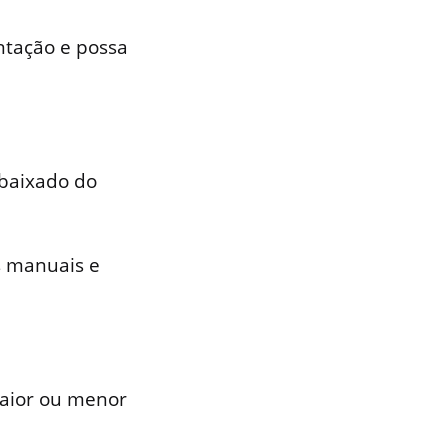
ntação e possa
baixado do
s manuais e
maior ou menor