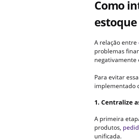
Como int
estoque 
A relação entre
problemas fina
negativamente o
Para evitar ess
implementado d
1. Centralize
A primeira etap
produtos,
pedid
unificada.