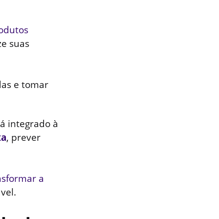
odutos
ze suas
das e tomar
á integrado à
xa
, prever
nsformar a
vel.