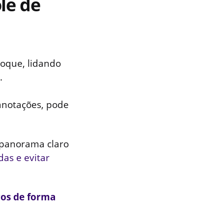
le de
oque, lidando
.
anotações, pode
 panorama claro
as e evitar
ros de forma