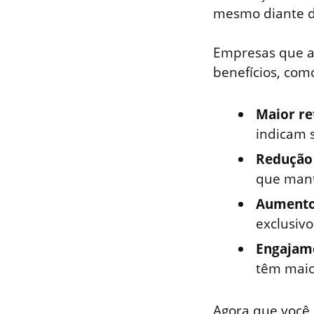
mesmo diante d
Empresas que
benefícios, com
Maior re
indicam 
Redução 
que mant
Aumento 
exclusivo
Engajam
têm maio
Agora que você 