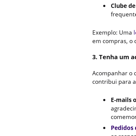
Clube de
frequent
Exemplo: Uma
em compras, o 
3. Tenha um a
Acompanhar o c
contribui para 
E-mails 
agradeci
comemora
Pedidos 