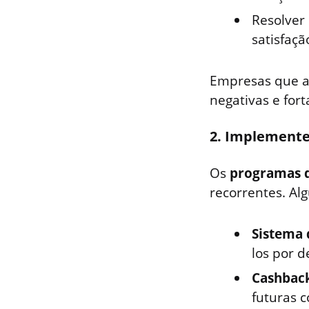
Resolver
satisfaçã
Empresas que
negativas e for
2. Implemente
Os
programas d
recorrentes. Al
Sistema 
los por 
Cashbac
futuras 