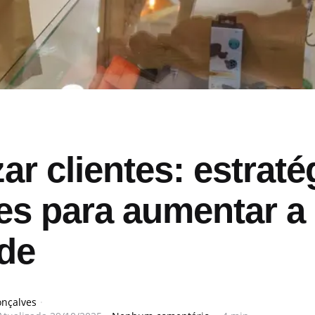
zar clientes: estraté
zes para aumentar a
ade
onçalves