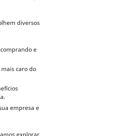
olhem diversos
m comprando e
 mais caro do
fícios
a.
 sua empresa e
 vamos explorar