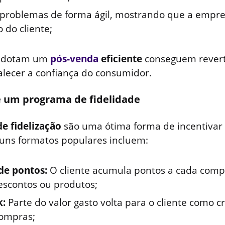
 problemas de forma ágil, mostrando que a empres
o do cliente;
 adotam um
pós-venda
eficiente
conseguem revert
talecer a confiança do consumidor.
 um programa de fidelidade
e fidelização
são uma ótima forma de incentivar
guns formatos populares incluem:
de pontos:
O cliente acumula pontos a cada compr
descontos ou produtos;
k:
Parte do valor gasto volta para o cliente como c
compras;