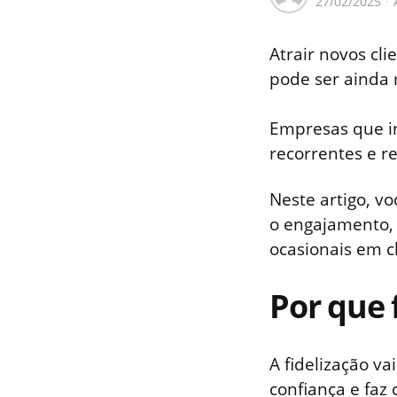
27/02/2025
por
Atrair novos cl
pode ser ainda 
Empresas que i
recorrentes e 
Neste artigo, v
o engajamento, 
ocasionais em cl
Por que 
A fidelização v
confiança e fa