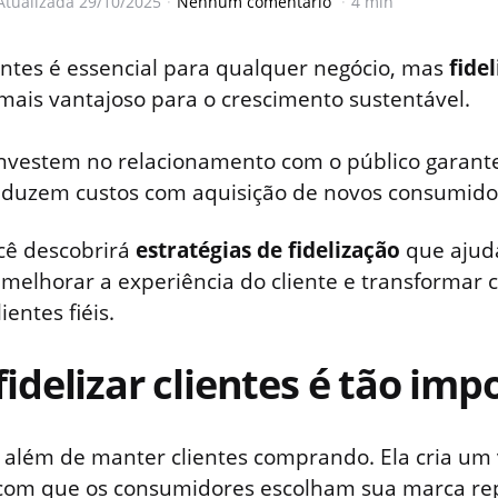
Atualizada
29/10/2025
Nenhum comentário
4 min
ientes é essencial para qualquer negócio, mas
fidel
mais vantajoso para o crescimento sustentável.
nvestem no relacionamento com o público garan
reduzem custos com aquisição de novos consumido
ocê descobrirá
estratégias de fidelização
que ajud
melhorar a experiência do cliente e transformar
ientes fiéis.
fidelizar clientes é tão imp
ai além de manter clientes comprando. Ela cria um 
z com que os consumidores escolham sua marca r