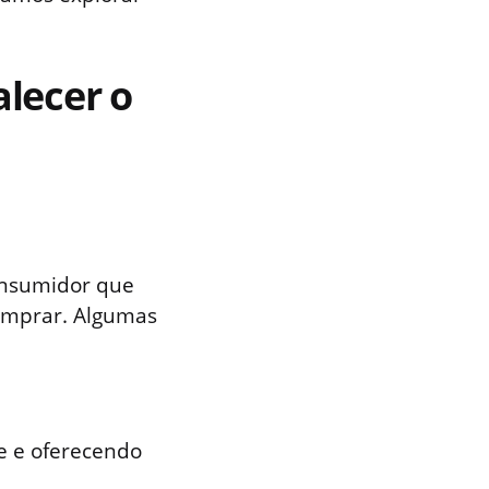
alecer o
onsumidor que
comprar. Algumas
e e oferecendo