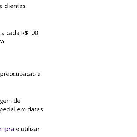
a clientes
 a cada R$100
a.
 preocupação e
agem de
pecial em datas
ompra
e utilizar