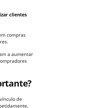
izar clientes
tem compras
res.
am a aumentar
 compradores
ortante?
vínculo de
epetidamente,