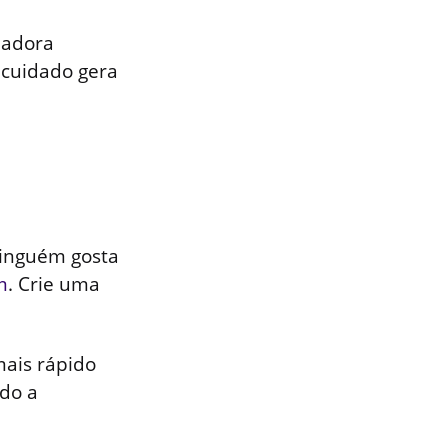
 adora
 cuidado gera
Ninguém gosta
m
. Crie uma
mais rápido
ndo a