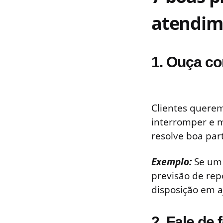
atendime
1. Ouça c
Clientes querem
interromper e m
resolve boa part
Exemplo:
Se um 
previsão de rep
disposição em 
2. Fale de 