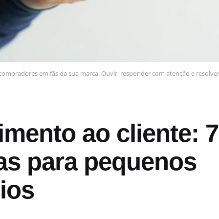
ompradores em fãs da sua marca. Ouvir, responder com atenção e resolver 
mento ao cliente: 7
cas para pequenos
ios