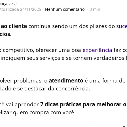
onçalves
Atualizada
24/11/2025
Nenhum comentário
3 min
ao cliente
continua sendo um dos pilares do
suc
cios
.
competitivo, oferecer uma boa
experiência
faz c
, indiquem seus serviços e se tornem verdadeiros 
olver problemas, o
atendimento
é uma forma de c
ado e se destacar da concorrência.
ocê vai aprender
7 dicas práticas para melhorar 
elizar quem compra com você.