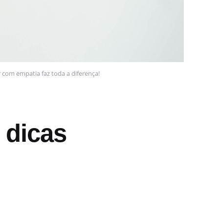
com empatia faz toda a diferença!
 dicas