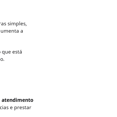
ras simples,
 aumenta a
 que está
o.
m
atendimento
cias e prestar