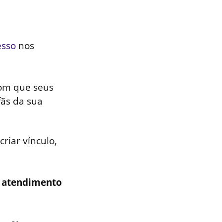
esso
nos
om que seus
fãs da sua
riar vínculo,
o atendimento