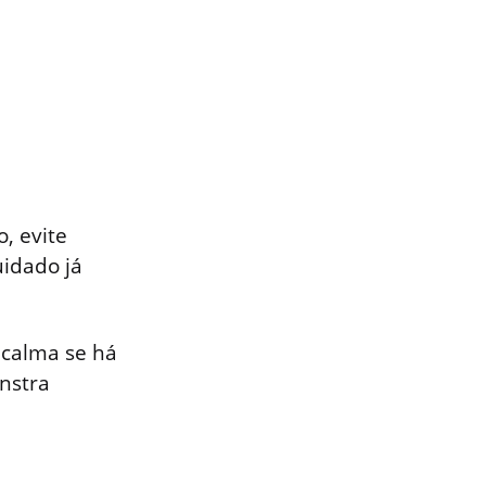
, evite
uidado já
 calma se há
onstra