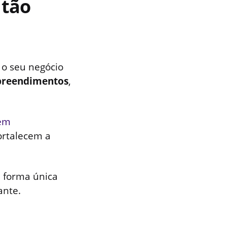
 tão
 o seu negócio
reendimentos
,
em
ortalecem a
e forma única
ante.