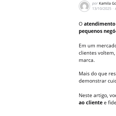
postado
por
Kamila G
13/10/2025
por
O
atendimento 
pequenos negó
Em um mercado 
clientes voltem
marca.
Mais do que res
demonstrar cuid
Neste artigo, v
ao cliente
e fid