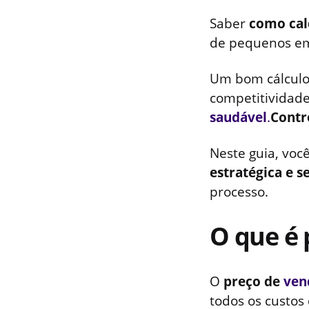
Saber
como cal
de pequenos e
Um bom cálculo 
competitividad
saudável
.
Contr
Neste guia, voc
estratégica e s
processo.
O que é 
O
preço de
ven
todos os custo