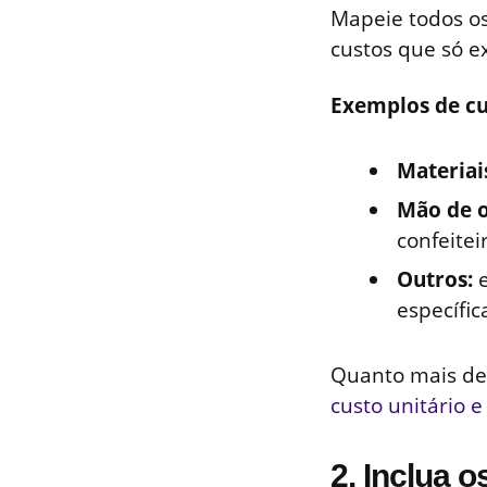
Mapeie todos os
custos que só e
Exemplos de cu
Materiais
Mão de o
confeitei
Outros:
e
específic
Quanto mais det
custo unitário 
2. Inclua o