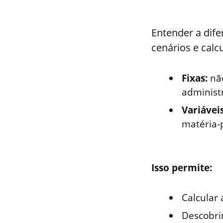
Entender a dif
cenários e calc
Fixas:
não
administr
Variáveis
matéria-
Isso permite:
Calcular
Descobrir