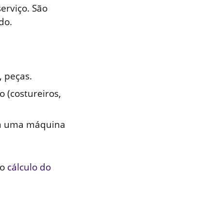
erviço. São
do.
, peças.
 (costureiros,
 em uma máquina
 o
cálculo do