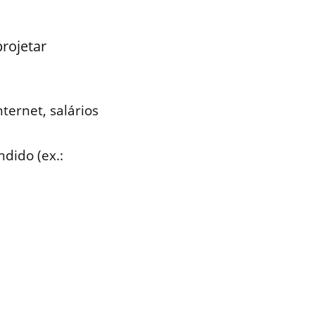
rojetar
ernet, salários
ido (ex.: