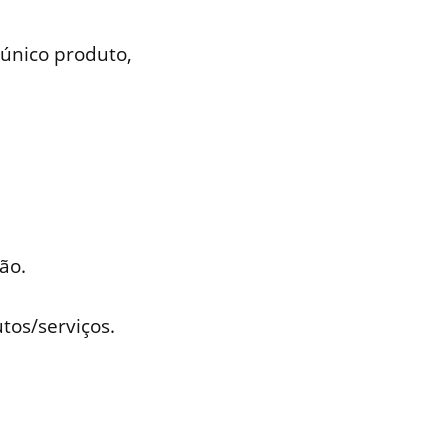
 único produto,
ão.
tos/serviços.