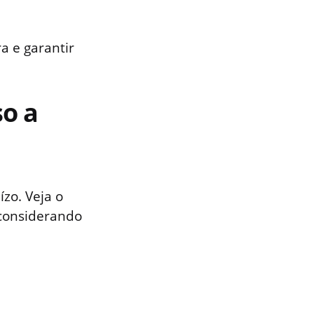
a e garantir
so a
zo. Veja o
 considerando