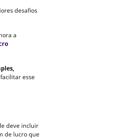
ores desafios
hora a
cro
ples,
acilitar esse
e deve incluir
 de lucro que