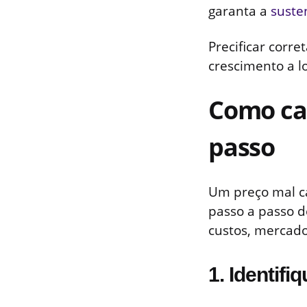
garanta a
suste
Precificar corr
crescimento a l
Como cal
passo
Um preço mal ca
passo a passo 
custos, mercado
1. Identifi