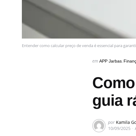
Entender como calcular preço de venda é essencial para garanti
Categorias
Postado
em
APP Jarbas
Finan
em
Como 
guia r
postado
por
Kamila G
10/09/2025
por