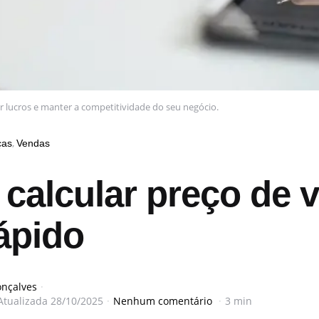
r lucros e manter a competitividade do seu negócio.
ças
Vendas
calcular preço de 
ápido
onçalves
Atualizada
28/10/2025
Nenhum comentário
3 min