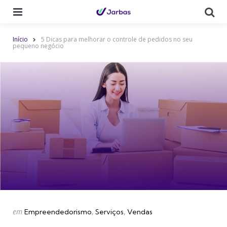
Cardápio
Pr
Início
5 Dicas para melhorar o controle de pedidos no seu
pequeno negócio
Categorias
Postado
em
Empreendedorismo
Serviços
Vendas
em