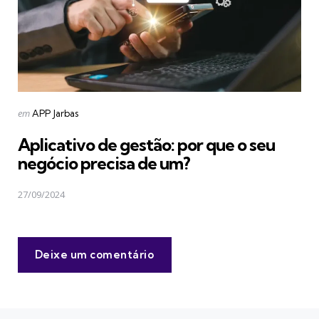
Postado
em
APP Jarbas
em
Aplicativo de gestão: por que o seu
negócio precisa de um?
27/09/2024
Deixe um comentário