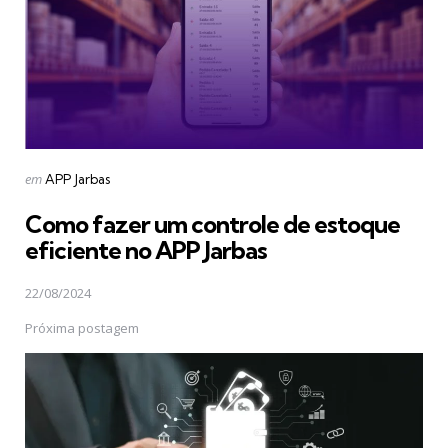
Postado
em
APP Jarbas
em
Como fazer um controle de estoque
eficiente no APP Jarbas
22/08/2024
Próxima postagem