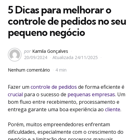
5 Dicas para melhorar o
controle de pedidos no seu
pequeno negócio
postado
por
Kamila Gonçalves
20/09/2024
Atualizada
24/11/2025
por
Nenhum comentário
4 min
Fazer um
controle de pedidos
de forma eficiente é
crucial
para o sucesso de
pequenas empresas
. Um
bom fluxo entre recebimento, processamento e
entrega garante uma boa experiência ao
cliente
.
Porém, muitos empreendedores enfrentam
dificuldades, especialmente com o crescimento do
negócio e a limitação dos processos manuais.