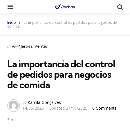
Menu
Se
Início
La importancia del control de pedidos para negocios de
comida
Categories
Posted
in
APP Jarbas
Ventas
in
La importancia del control
de pedidos para negocios
de comida
Posted
by
Kamila Gonçalves
14/05/2025
Updated
27/10/2025
0 Comments
by
5 min