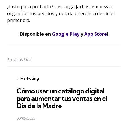
¿Listo para probarlo? Descarga Jarbas, empieza a
organizar tus pedidos y nota la diferencia desde el
primer día.
Disponible en
Google Play
y
App Store
!
Previous Post
Post
navigation
Posted
in
Marketing
in
Cómo usar un catálogo digital
para aumentar tus ventas en el
Día de la Madre
09/05/2025