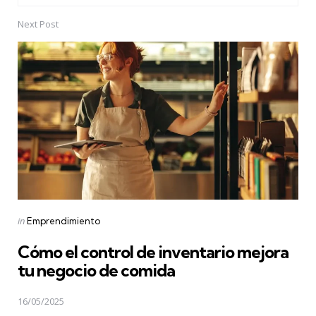
Next Post
Posted
in
Emprendimiento
in
Cómo el control de inventario mejora
tu negocio de comida
16/05/2025